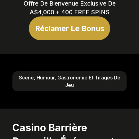
Offre De Bienvenue Exclusive De
A$4,000 + 400 FREE SPINS
Réclamer Le Bonus
Scène, Humour, Gastronomie Et Tirages De
Jeu
Casino Barrière