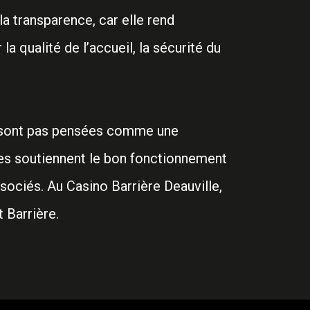
 transparence, car elle rend
a qualité de l’accueil, la sécurité du
ne sont pas pensées comme une
les soutiennent le bon fonctionnement
sociés. Au Casino Barrière Deauville,
 Barrière.