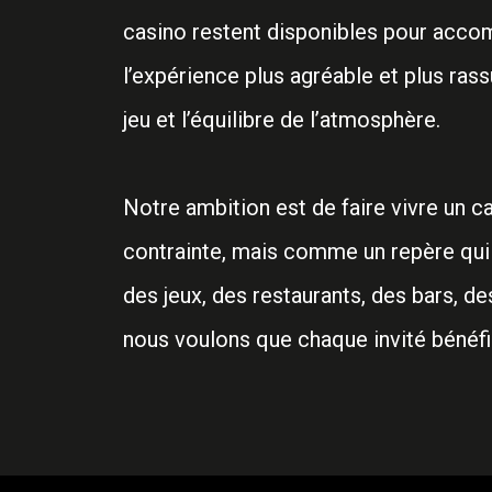
casino restent disponibles pour accom
l’expérience plus agréable et plus rass
jeu et l’équilibre de l’atmosphère.
Notre ambition est de faire vivre un 
contrainte, mais comme un repère qui 
des jeux, des restaurants, des bars, d
nous voulons que chaque invité bénéfici