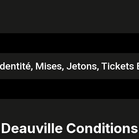
identité, Mises, Jetons, Tickets 
 Deauville Conditions