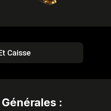
Et Caisse
 Générales :