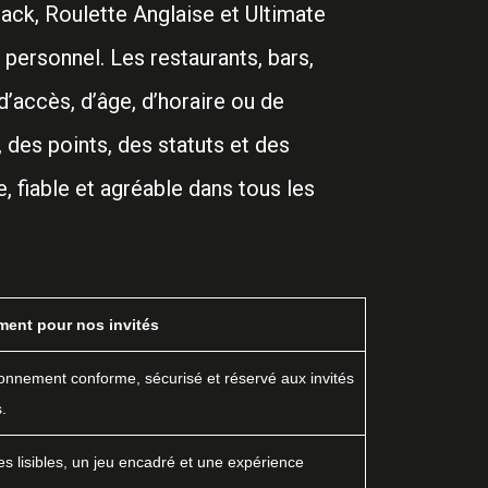
ack, Roulette Anglaise et Ultimate
 personnel. Les restaurants, bars,
’accès, d’âge, d’horaire ou de
 des points, des statuts et des
, fiable et agréable dans tous les
ent pour nos invités
onnement conforme, sécurisé et réservé aux invités
.
es lisibles, un jeu encadré et une expérience