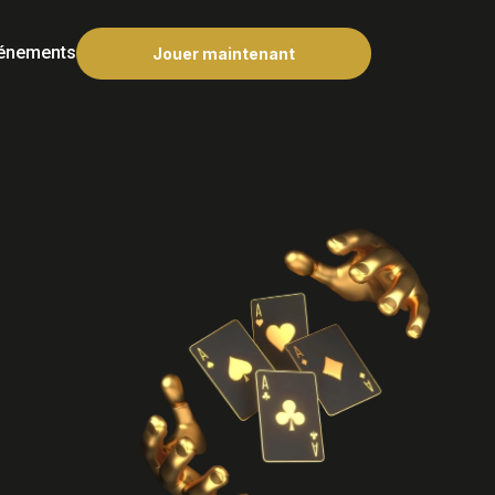
énements
Jouer maintenant